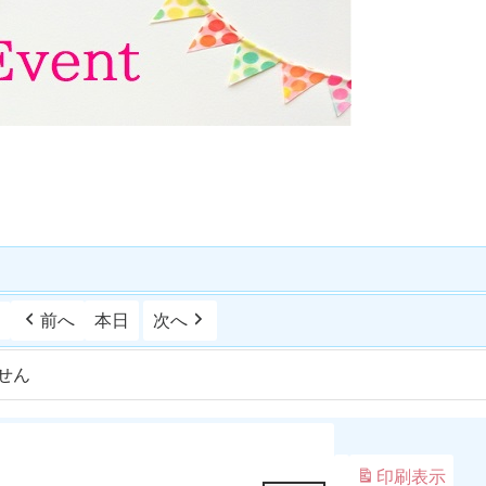
日
前へ
本日
次へ
せん
印刷
表示