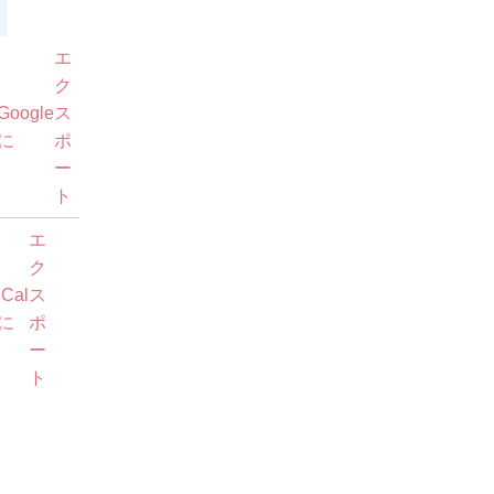
Google
購
エ
で
読
ク
Google
ス
iCal
購
に
ポ
で
読
ー
ト
エ
ク
iCal
ス
に
ポ
ー
ト