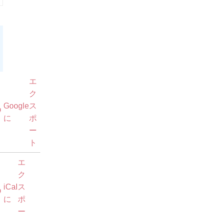
月
11
日
Google
購
エ
で
読
ク
Google
ス
iCal
購
に
ポ
で
読
ー
ト
エ
ク
iCal
ス
に
ポ
ー