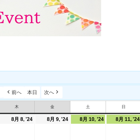
日
前へ
本日
次へ
木
金
土
日
木
金
土
日
曜
曜
曜
曜
日
日
日
日
024
8月 8, '24
2024
8月 9, '24
2024
8月 10, '24
2024
8月 11, '24
年
年
年
年
8
8
8