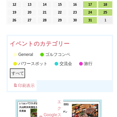
年
年
年
年
年
年
年
月
2024
月
2024
月
2024
月
2024
月
2024
月
2024
月
2024
12
13
14
15
16
17
18
8
8
8
8
8
8
8
29
年
30
年
31
年
1
年
2
年
3
年
4
年
月
2024
月
2024
月
2024
月
2024
月
2024
月
2024
月
2024
19
20
21
22
23
24
25
日
8
日
8
日
8
日
8
日
8
日
8
日
8
5
年
6
年
7
年
8
年
9
年
10
年
11
年
月
2024
月
2024
月
2024
月
2024
月
2024
月
2024
2024
月
26
27
28
29
30
31
1
日
8
日
8
日
8
日
8
日
8
日
8
日
8
12
年
13
年
14
年
15
年
16
年
17
年
年
18
月
月
月
月
月
月
月
日
8
日
8
日
8
日
8
日
8
日
8
9
日
19
20
21
22
23
24
25
月
月
月
月
月
月
月
日
日
日
日
日
日
日
26
27
28
29
30
31
1
イベントのカテゴリー
日
日
日
日
日
日
日
General
ゴルフコンペ
パワースポット
交流会
旅行
すべて
印刷
表示
Google
購
エ
で
読
ク
Google
ス