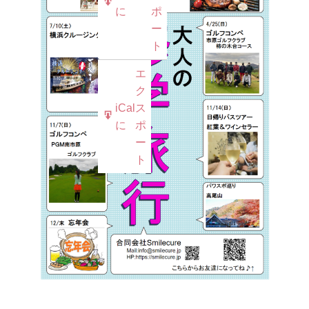
iCal
購
に
ポ
で
読
ー
ト
エ
ク
iCal
ス
に
ポ
ー
ト