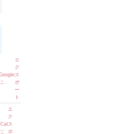
9
月
6
日
Google
購
エ
で
読
ク
Google
ス
iCal
購
に
ポ
で
読
ー
ト
エ
ク
iCal
ス
に
ポ