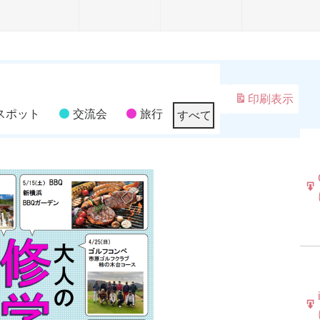
9
9
9
月
月
月
月
3
4
5
日
日
日
日
印刷
表示
スポット
交流会
旅行
すべて