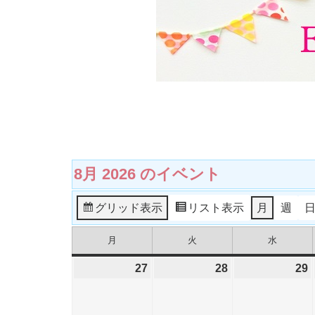
8月 2026 のイベント
グリッド
表示
リスト
表示
月
週
月
火
水
月
火
水
曜
曜
曜
日
日
日
27
2026
28
2026
29
2
年
年
7
7
7