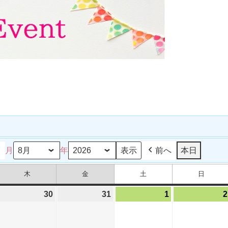
日
月
年
前へ
本日
木
金
土
日
木
金
土
日
曜
曜
曜
曜
日
日
日
日
026
30
2026
31
2026
1
2026
2
年
年
年
年
7
7
8