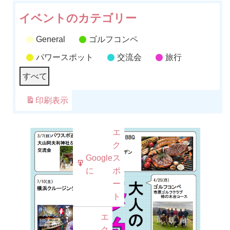
月
月
月
月
月
月
月
5
6
7
8
9
10
11
イベントのカテゴリー
日
日
日
日
日
日
日
General
ゴルフコンペ
パワースポット
交流会
旅行
すべて
印刷
表示
Google
購
エ
で
読
ク
Google
ス
iCal
購
に
ポ
で
読
ー
ト
エ
ク