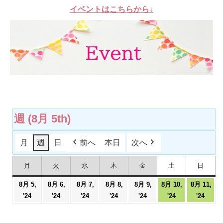
イベントはこちらから↓
週 (8月 5th)
月
週
日
前へ
本日
次へ
月
火
水
木
金
土
日
月
火
水
木
金
土
日
曜
曜
曜
曜
曜
曜
曜
日
日
日
日
日
日
日
8月 5,
8月 6,
8月 7,
8月 8,
8月 9,
8月 10,
8月 11,
2024
2024
2024
2024
2024
2024
2024
'24
'24
'24
'24
'24
'24
'24
年
年
年
年
年
年
年
8
8
8
8
8
8
8