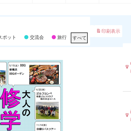
月
月
月
月
8
9
10
日
日
日
日
印刷
表示
スポット
交流会
旅行
すべて