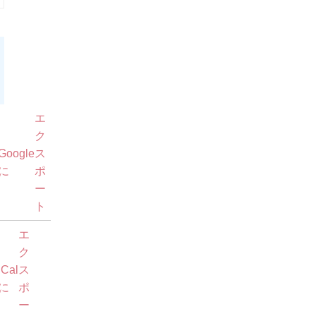
月
11
日
Google
購
エ
で
読
ク
Google
ス
iCal
購
に
ポ
で
読
ー
ト
エ
ク
iCal
ス
に
ポ
ー