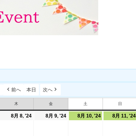
日
前へ
本日
次へ
木
金
土
日
木
金
土
日
曜
曜
曜
曜
日
日
日
日
024
8月 8, '24
2024
8月 9, '24
2024
8月 10, '24
2024
8月 11, '24
年
年
年
年
8
8
8