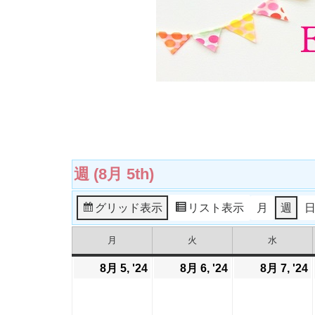
週 (8月 5th)
グリッド
表示
リスト
表示
月
週
月
火
水
月
火
水
曜
曜
曜
日
日
日
8月 5, '24
2024
8月 6, '24
2024
8月 7, '24
2
年
年
8
8
8